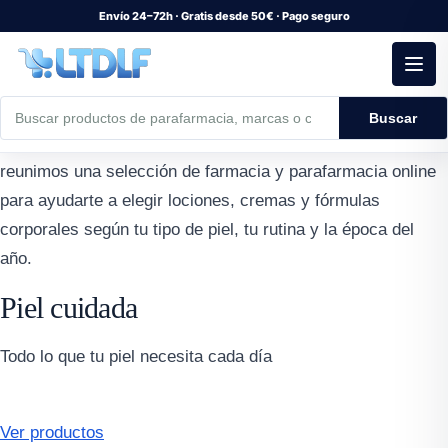
Inicio
›
Cosmética y Belleza
›
Cuidado corporal
Envío 24–72h · Gratis desde 50€ · Pago seguro
Productos de cuidado corporal
Productos de cuidado corporal
para hidratar, proteger y
Buscar
reparar la piel a diario. En La Tienda de la Farmacia
reunimos una selección de farmacia y parafarmacia online
para ayudarte a elegir lociones, cremas y fórmulas
corporales según tu tipo de piel, tu rutina y la época del
año.
Piel cuidada
Todo lo que tu piel necesita cada día
Ver productos