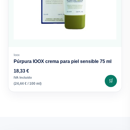
Ioox
Púrpura IOOX crema para piel sensible 75 ml
18,33
€
IVA Incluido
🛒
(
24,44
€
/ 100 ml)