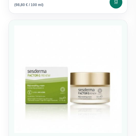
🛒
(
98,80
€
/ 100 ml)