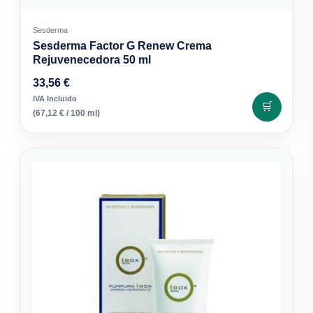
Sesderma
Sesderma Factor G Renew Crema
Rejuvenecedora 50 ml
33,56
€
IVA Incluido
🛒
(
67,12
€
/ 100 ml)