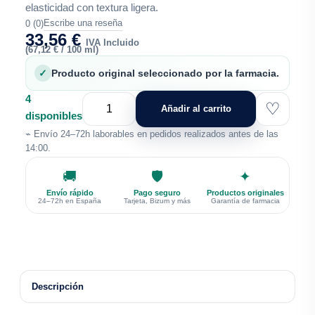
elasticidad con textura ligera.
Escribe una reseña
0 (0)
33,56
€
IVA Incluido
(
67,12
€
/ 100 ml)
✓
Producto original seleccionado por la farmacia.
4
♡
Añadir al carrito
disponibles
⌁ Envío 24–72h laborables en pedidos realizados antes de las
14:00.
🚚
🛡
✦
Envío rápido
Pago seguro
Productos originales
24–72h en España
Tarjeta, Bizum y más
Garantía de farmacia
Descripción