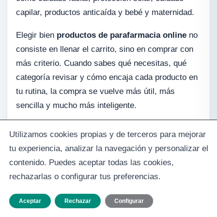
capilar, productos anticaída y bebé y maternidad.
Elegir bien
productos de parafarmacia online
no
consiste en llenar el carrito, sino en comprar con
más criterio. Cuando sabes qué necesitas, qué
categoría revisar y cómo encaja cada producto en
tu rutina, la compra se vuelve más útil, más
sencilla y mucho más inteligente.
La mejor parafarmacia online no es la que te hace
Utilizamos cookies propias y de terceros para mejorar
comprar más. Es la que te ayuda a elegir mejor.
tu experiencia, analizar la navegación y personalizar el
contenido. Puedes aceptar todas las cookies,
Miguel A. Gómez
rechazarlas o configurar tus preferencias.
Editor del blog de La Tienda de la Farmacia
Aceptar
Rechazar
Configurar