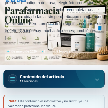
preparar el botiquín de casa, elegir fotoprotección,
encontrar productos para el bebé o completar una
rutina de cuidado facial sin perder tiempo comparando
en mil sitios. Pero comodidad no significa comprar sin
criterio. Cuando hay muchas opciones, también es
[…]
1 de mayo de 2026
11 min de lectura
Contenido del artículo
13 secciones
Nota:
Este contenido es informativo y no sustituye una
valoración profesional individual.